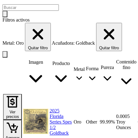
Filtros activos
Metal: Oro
Acuñadora: Goldback
Quitar filtro
Quitar filtro
Contenido
Imagen
Producto
Pureza
fino
Forma
Metal
2025
Ver
Florida
0.0005
precios
Series Spes
Oro
Other
99.99%
Troy
1/2
Ounces
Goldback
Agregar