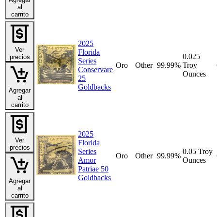
al
carrito
2025
Ver
Florida
0.025
precios
Series
Oro
Other
99.99%
Troy
Conservare
Ounces
25
Goldbacks
Agregar
al
carrito
2025
Ver
Florida
precios
Series
0.05 Troy
Oro
Other
99.99%
Amor
Ounces
Patriae 50
Goldbacks
Agregar
al
carrito