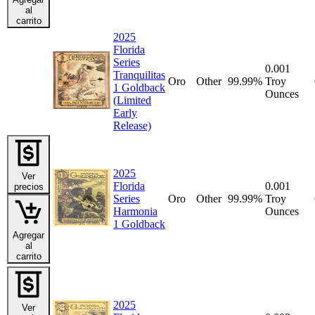
al
carrito
2025
Florida
Series
0.001
Tranquilitas
Oro
Other
99.99%
Troy
1 Goldback
Ounces
(Limited
Early
Release)
2025
Ver
Florida
0.001
precios
Series
Oro
Other
99.99%
Troy
Harmonia
Ounces
1 Goldback
Agregar
al
carrito
2025
Ver