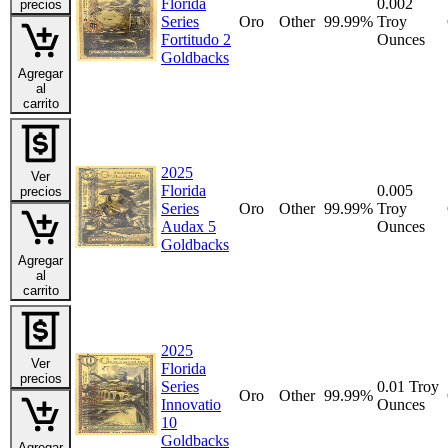
Florida
0.002
precios
Series
Oro
Other
99.99%
Troy
Fortitudo 2
Ounces
Goldbacks
Agregar
al
carrito
2025
Ver
Florida
0.005
precios
Series
Oro
Other
99.99%
Troy
Audax 5
Ounces
Goldbacks
Agregar
al
carrito
2025
Ver
Florida
precios
Series
0.01 Troy
Oro
Other
99.99%
Innovatio
Ounces
10
Goldbacks
Agregar