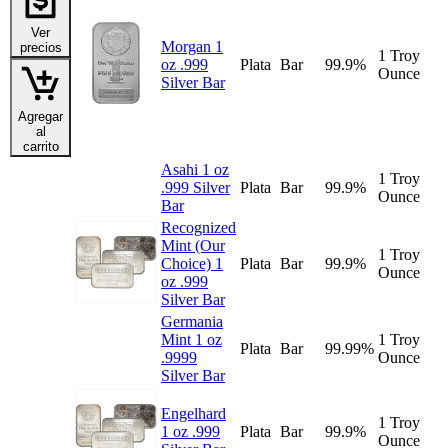
Ver
Morgan 1
precios
1 Troy
oz .999
Plata
Bar
99.9%
Ounce
Silver Bar
Agregar
al
carrito
Asahi 1 oz
1 Troy
.999 Silver
Plata
Bar
99.9%
Ounce
Bar
Recognized
Mint (Our
1 Troy
Choice) 1
Plata
Bar
99.9%
Ounce
oz .999
Silver Bar
Germania
Mint 1 oz
1 Troy
Plata
Bar
99.99%
.9999
Ounce
Silver Bar
Engelhard
1 Troy
1 oz .999
Plata
Bar
99.9%
Ounce