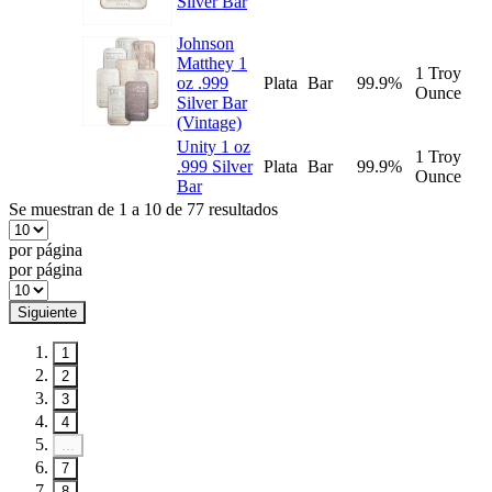
Silver Bar
Johnson
Matthey 1
1 Troy
oz .999
Plata
Bar
99.9%
Ounce
Silver Bar
(Vintage)
Unity 1 oz
1 Troy
.999 Silver
Plata
Bar
99.9%
Ounce
Bar
Se muestran de 1 a 10 de 77 resultados
por página
por página
Siguiente
1
2
3
4
...
7
8