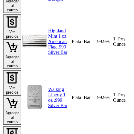
Agregar
al
carrito
Highland
Ver
Mint 1 oz
precios
1 Troy
American
Plata
Bar
99.9%
Ounce
Flag .999
Silver Bar
Agregar
al
carrito
Ver
Walking
precios
Liberty 1
1 Troy
Plata
Bar
99.9%
oz .999
Ounce
Silver Bar
Agregar
al
carrito